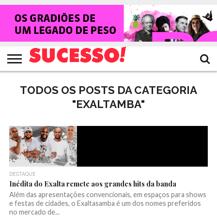
HOME
NOTÍCIAS
SHOWS
ENTREVISTAS
CLIQUES
RANKING
TV
REVISTA
CROWLEY
SUCESSO!
SUCESSO!
TODOS OS POSTS DA CATEGORIA
"EXALTAMBA"
DESTAQUE
Inédita do Exalta remete aos grandes hits da banda
Além das apresentações convencionais, em espaços para shows
e festas de cidades, o Exaltasamba é um dos nomes preferidos
no mercado de...