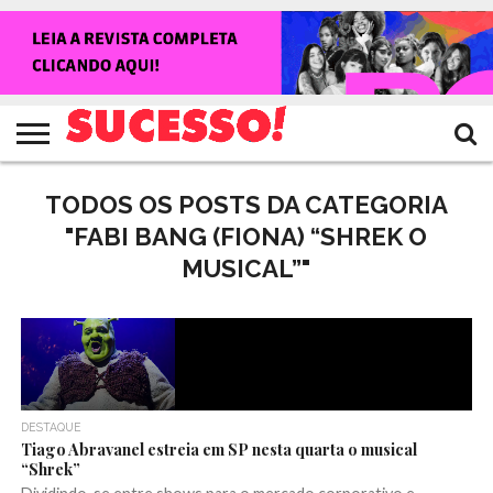
HOME
NOTÍCIAS
SHOWS
ENTREVISTAS
CLIQUES
RANKING
TV
REVISTA
CROWLEY
SUCESSO!
SUCESSO!
TODOS OS POSTS DA CATEGORIA
"FABI BANG (FIONA) “SHREK O
MUSICAL”"
DESTAQUE
Tiago Abravanel estreia em SP nesta quarta o musical
“Shrek”