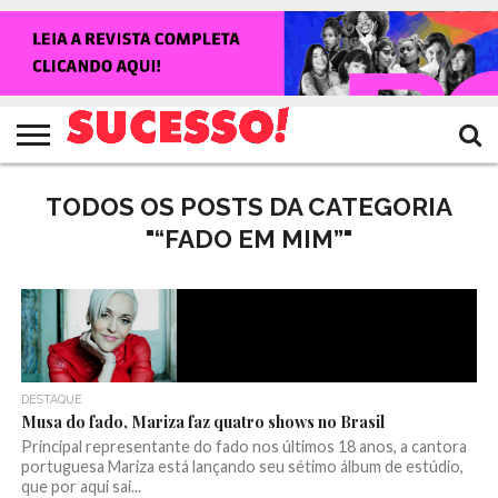
HOME
NOTÍCIAS
SHOWS
ENTREVISTAS
CLIQUES
RANKING
TV
REVISTA
CROWLEY
SUCESSO!
SUCESSO!
TODOS OS POSTS DA CATEGORIA
"“FADO EM MIM”"
DESTAQUE
Musa do fado, Mariza faz quatro shows no Brasil
Principal representante do fado nos últimos 18 anos, a cantora
portuguesa Mariza está lançando seu sétimo álbum de estúdio,
que por aqui sai...