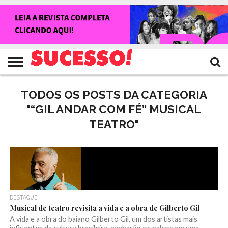
HOME
NOTÍCIAS
SHOWS
ENTREVISTAS
CLIQUES
RANKING
TV
REVISTA
CROWLEY
SUCESSO!
SUCESSO!
TODOS OS POSTS DA CATEGORIA
"“GIL ANDAR COM FÉ” MUSICAL
TEATRO"
DESTAQUE
Musical de teatro revisita a vida e a obra de Gilberto Gil
A vida e a obra do baiano Gilberto Gil, um dos artistas mais