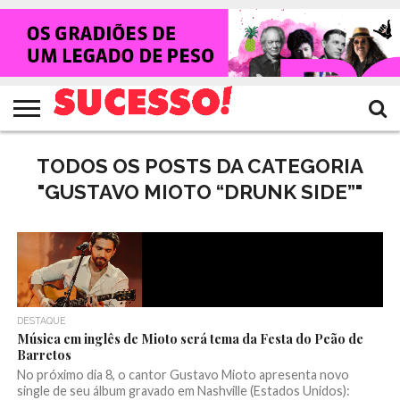
HOME
NOTÍCIAS
SHOWS
ENTREVISTAS
CLIQUES
RANKING
TV
REVISTA
CROWLEY
SUCESSO!
SUCESSO!
TODOS OS POSTS DA CATEGORIA
"GUSTAVO MIOTO “DRUNK SIDE”"
DESTAQUE
Música em inglês de Mioto será tema da Festa do Peão de
Barretos
No próximo dia 8, o cantor Gustavo Mioto apresenta novo
single de seu álbum gravado em Nashville (Estados Unidos):