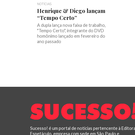
NOTÍCIAS
Henrique & Diego lançam
“Tempo Certo”
A dupla lança nova faixa de trabalho,
"Tempo Certo", integrante do DVD
homônimo lançado em fevereiro do
ano passado
Sucesso! é um portal de notícias pertencente à Editor
Espetáculo, empresa com sede em São Paulo e