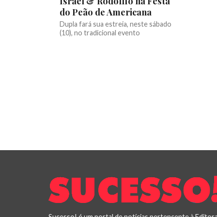
Israel & Rodolffo na Festa
do Peão de Americana
Dupla fará sua estreia, neste sábado
(10), no tradicional evento
Sucesso! é um portal de notícias pertencente à Editor