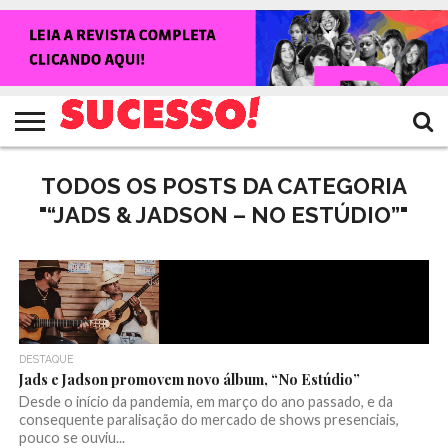
HOME
NOTÍCIAS
SHOWS
ENTREVISTAS
CLIQUES
RANKING
TV
REVISTA
CROWLEY
SUCESSO!
SUCESSO!
TODOS OS POSTS DA CATEGORIA
"“JADS & JADSON – NO ESTÚDIO”"
DESTAQUE
Jads e Jadson promovem novo álbum, “No Estúdio”
Desde o início da pandemia, em março do ano passado, e da
consequente paralisação do mercado de shows presenciais,
pouco se ouviu...