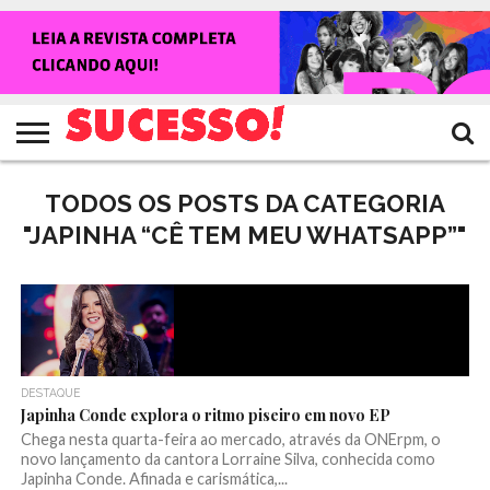
HOME
NOTÍCIAS
SHOWS
ENTREVISTAS
CLIQUES
RANKING
TV
REVISTA
CROWLEY
SUCESSO!
SUCESSO!
TODOS OS POSTS DA CATEGORIA
"JAPINHA “CÊ TEM MEU WHATSAPP”"
DESTAQUE
Japinha Conde explora o ritmo piseiro em novo EP
Chega nesta quarta-feira ao mercado, através da ONErpm, o
novo lançamento da cantora Lorraine Silva, conhecida como
Japinha Conde. Afinada e carismática,...