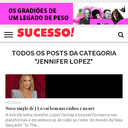
HOME
NOTÍCIAS
SHOWS
ENTREVISTAS
CLIQUES
RANKING
TV
REVISTA
CROWLEY
SUCESSO!
SUCESSO!
TODOS OS POSTS DA CATEGORIA
"JENNIFER LOPEZ"
DESTAQUE
Novo single de J Lo vai bem nas rádios e na net
A estrela latina Jennifer Lopez festeja a boa performance nas
plataformas e em emissoras de rádio ao redor do mundo da faixa
dançante “In The...