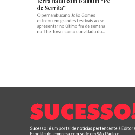
terra natal com o álbum “Pé
de Serrita”
O pernambucano João Gomes
estreou em grandes festivais ao se
apresentar no último fim de semana
no The Town, como convidado do...
Sucesso! é um portal de notícias pertencente à Editor
Espetáculo, empresa com sede em São Paulo e