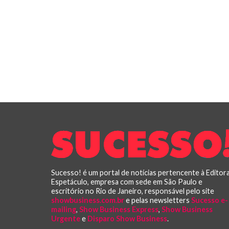
Sucesso! é um portal de notícias pertencente à Editor
Espetáculo, empresa com sede em São Paulo e
escritório no Rio de Janeiro, responsável pelo site
showbusiness.com.br
e pelas newsletters
Sucesso e-
mailing
,
Show Business Express
,
Show Business
Urgente
e
Disparo Show Business
.