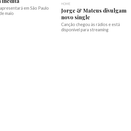
 inédita
HOME
 apresentará em São Paulo
Jorge & Mateus divulgam
 de maio
novo single
Canção chegou às rádios e está
disponível para streaming