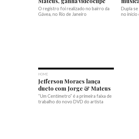
Mateus, ganha videoclipe
música
O registro foi realizado no bairro da
Dupla se
Gávea, no Rio de Janeiro
no início
HOME
Jefferson Moraes lança
dueto com Jorge & Mateus
“Um Centímetro” é a primeira faixa de
trabalho do novo DVD do artista