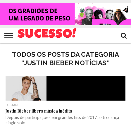
HOME
NOTÍCIAS
SHOWS
ENTREVISTAS
CLIQUES
RANKING
TV
REVISTA
CROWLEY
SUCESSO!
SUCESSO!
TODOS OS POSTS DA CATEGORIA
"JUSTIN BIEBER NOTÍCIAS"
DESTAQUE
Justin Bieber libera música inédita
Depois de participações em grandes hits de 2017, astro lança
single solo