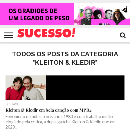
HOME
NOTÍCIAS
SHOWS
ENTREVISTAS
CLIQUES
RANKING
TV
REVISTA
CROWLEY
SUCESSO!
SUCESSO!
TODOS OS POSTS DA CATEGORIA
"KLEITON & KLEDIR"
DESTAQUE
Kleiton & Kledir em bela canção com MPB4
Fenômeno de público nos anos 1980 e com trabalho muito
elogiado pela crítica, a dupla gaúcha Kleiton & Kledir, que em
2020...