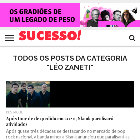
HOME
NOTÍCIAS
SHOWS
ENTREVISTAS
CLIQUES
RANKING
TV
REVISTA
CROWLEY
SUCESSO!
SUCESSO!
TODOS OS POSTS DA CATEGORIA
"LÉO ZANETI"
DESTAQUE
Após tour de despedida em 2020, Skank paralisará
atividades
Após quase três décadas se destacando no mercado de pop
rock nacional, a banda mineira Skank anunciou que paralisará as