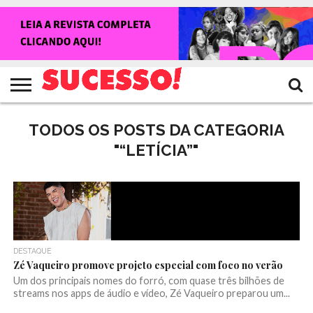
HOME
NOTÍCIAS
SHOWS
ENTREVISTAS
CLIQUES
RANKING
TV
REVISTA
CROWLEY
SUCESSO!
SUCESSO!
TODOS OS POSTS DA CATEGORIA
"“LETÍCIA”"
DESTAQUE
Zé Vaqueiro promove projeto especial com foco no verão
Um dos principais nomes do forró, com quase três bilhões de
streams nos apps de áudio e vídeo, Zé Vaqueiro preparou um...