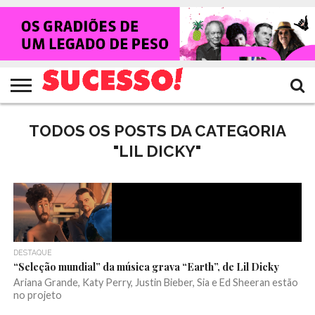
HOME
NOTÍCIAS
SHOWS
ENTREVISTAS
CLIQUES
RANKING
TV
REVISTA
CROWLEY
SUCESSO!
SUCESSO!
TODOS OS POSTS DA CATEGORIA
"LIL DICKY"
DESTAQUE
“Seleção mundial” da música grava “Earth”, de Lil Dicky
Ariana Grande, Katy Perry, Justin Bieber, Sia e Ed Sheeran estão
no projeto