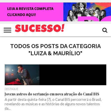
HOME
NOTÍCIAS
SHOWS
ENTREVISTAS
CLIQUES
RANKING
TV
REVISTA
CROWLEY
SUCESSO!
SUCESSO!
TODOS OS POSTS DA CATEGORIA
"LUIZA & MAURÍLIO"
DESTAQUE
Jovens astros do sertanejo em nova atração do Canal BIS
A partir desta quinta-feira (7), o Canal BIS percorrerá o Brasil,
revelando as músicas e as histórias de alguns novos talentos
da...