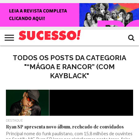
HOME
NOTÍCIAS
SHOWS
ENTREVISTAS
CLIQUES
RANKING
TV
REVISTA
CROWLEY
SUCESSO!
SUCESSO!
TODOS OS POSTS DA CATEGORIA
"“MÁGOA E RANCOR” (COM
KAYBLACK"
DESTAQUE
Ryan SP apresenta novo álbum, recheado de convidados
Principal nome do funk paulistano, com 15,8 milhões de ouvintes