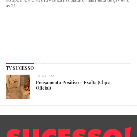
no Spotify, MC Ryan SP lança nas plataformas nesta terça-feira,
às 21...
TV SUCESSO
TV SUCESSO
Pensamento Positivo – Exalta (Clipe
Oficial)