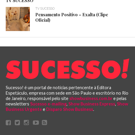
TV SUCESSO
TV SUCESSO
Pensamento Positivo – Exalta (Clipe
Oficial)
Sucesso! é um portal de notícias pertencente à Editora
Espetáculo, empresa com sede em São Paulo e escritório no Rio
de Janeiro, responsável pelo site
showbusiness.com.br
e pelas
newsletters
Sucesso e-mailing
,
Show Business Express
,
Show
Business Urgente
e
Disparo Show Business
.