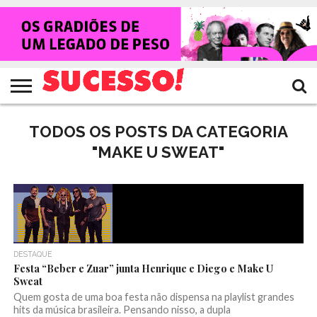
HOME
NOTÍCIAS
SHOWS
ENTREVISTAS
CLIQUES
RANKING
TV
REVISTA
CROWLEY
SUCESSO!
SUCESSO!
TODOS OS POSTS DA CATEGORIA
"MAKE U SWEAT"
DESTAQUE
Festa “Beber e Zuar” junta Henrique e Diego e Make U
Sweat
Quem gosta de uma boa festa não dispensa na playlist grandes
hits da música brasileira. Pensando nisso, a dupla