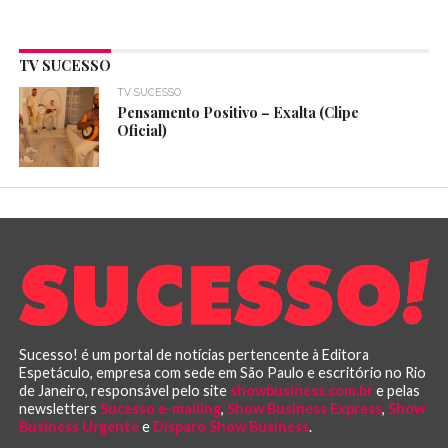
TV SUCESSO
TV SUCESSO
Pensamento Positivo – Exalta (Clipe
Oficial)
Sucesso! é um portal de notícias pertencente à Editora
Espetáculo, empresa com sede em São Paulo e escritório no Rio
de Janeiro, responsável pelo site
showbusiness.com.br
e pelas
newsletters
Sucesso e-mailing
,
Show Business Express
,
Show
Business Urgente
e
Disparo Show Business
.