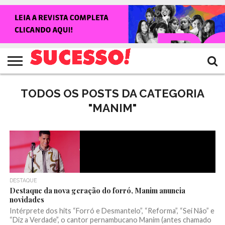
HOME
NOTÍCIAS
SHOWS
ENTREVISTAS
CLIQUES
RANKING
TV
REVISTA
CROWLEY
SUCESSO!
SUCESSO!
TODOS OS POSTS DA CATEGORIA
"MANIM"
DESTAQUE
Destaque da nova geração do forró, Manim anuncia
novidades
Intérprete dos hits “Forró e Desmantelo”, “Reforma”, “Sei Não” e
“Diz a Verdade”, o cantor pernambucano Manim (antes chamado