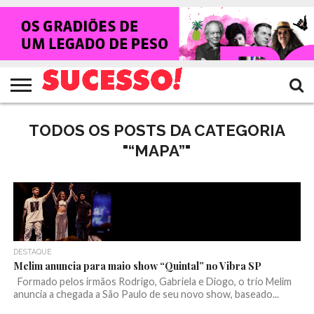
HOME
NOTÍCIAS
SHOWS
ENTREVISTAS
CLIQUES
RANKING
TV
REVISTA
CROWLEY
SUCESSO!
SUCESSO!
TODOS OS POSTS DA CATEGORIA
"“MAPA”"
DESTAQUE
Melim anuncia para maio show “Quintal” no Vibra SP
Formado pelos irmãos Rodrigo, Gabriela e Diogo, o trio Melim
anuncia a chegada a São Paulo de seu novo show, baseado...