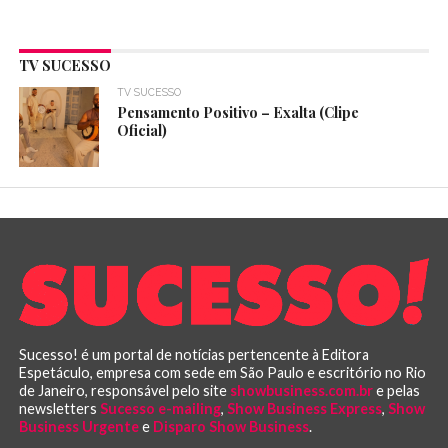
TV SUCESSO
TV SUCESSO
Pensamento Positivo – Exalta (Clipe
Oficial)
Sucesso! é um portal de notícias pertencente à Editora
Espetáculo, empresa com sede em São Paulo e escritório no Rio
de Janeiro, responsável pelo site
showbusiness.com.br
e pelas
newsletters
Sucesso e-mailing
,
Show Business Express
,
Show
Business Urgente
e
Disparo Show Business
.