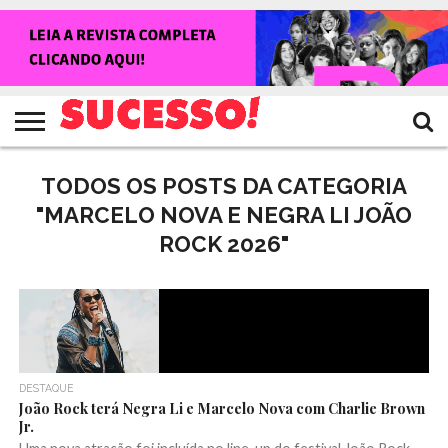
HOME
NOTÍCIAS
SHOWS
ENTREVISTAS
CLIQUES
RANKING
TV
REVISTA
CROWLEY
SUCESSO!
SUCESSO!
TODOS OS POSTS DA CATEGORIA
"MARCELO NOVA E NEGRA LI JOÃO
ROCK 2026"
DESTAQUE
João Rock terá Negra Li e Marcelo Nova com Charlie Brown
Jr.