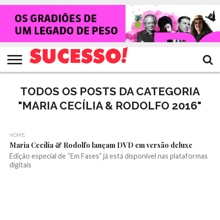
HOME
NOTÍCIAS
SHOWS
ENTREVISTAS
CLIQUES
RANKING
TV
REVISTA
CROWLEY
SUCESSO!
SUCESSO!
TODOS OS POSTS DA CATEGORIA
"MARIA CECÍLIA & RODOLFO 2016"
HOME
Maria Cecília & Rodolfo lançam DVD em versão deluxe
Edição especial de “Em Fases” já está disponível nas plataformas
digitais