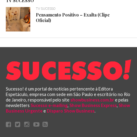
TV SUCESSO
TV SUCESSO
Pensamento Positivo – Exalta (Clipe
Oficial)
Sucesso! é um portal de notícias pertencente à Editora
Espetáculo, empresa com sede em São Paulo e escritório no Rio
de Janeiro, responsável pelo site
showbusiness.com.br
e pelas
newsletters
Sucesso e-mailing
,
Show Business Express
,
Show
Business Urgente
e
Disparo Show Business
.