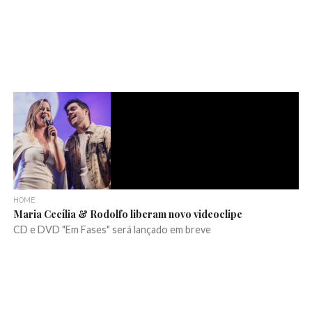
HOME
Maria Cecília & Rodolfo liberam novo videoclipe
CD e DVD "Em Fases" será lançado em breve