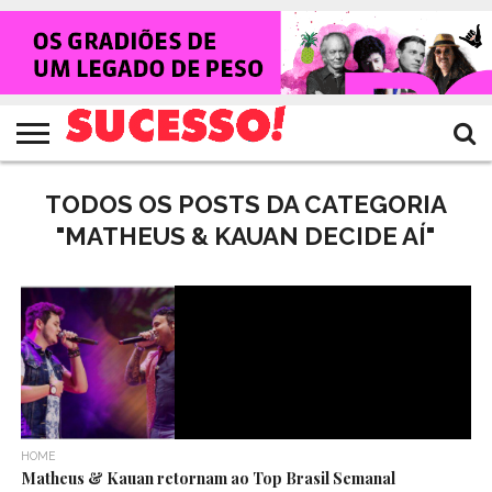
HOME
NOTÍCIAS
SHOWS
ENTREVISTAS
CLIQUES
RANKING
TV
REVISTA
CROWLEY
SUCESSO!
SUCESSO!
TODOS OS POSTS DA CATEGORIA
"MATHEUS & KAUAN DECIDE AÍ"
HOME
Matheus & Kauan retornam ao Top Brasil Semanal