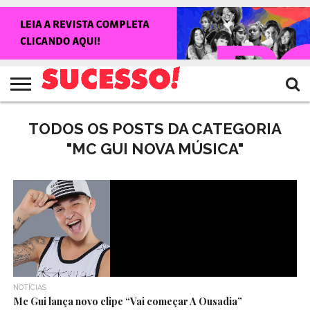
HOME
NOTÍCIAS
SHOWS
ENTREVISTAS
CLIQUES
RANKING
TV
REVISTA
CROWLEY
SUCESSO!
SUCESSO!
TODOS OS POSTS DA CATEGORIA
"MC GUI NOVA MÚSICA"
NOTÍCIAS
Mc Gui lança novo clipe “Vai começar A Ousadia”