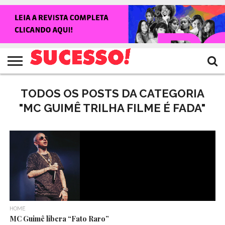
HOME
NOTÍCIAS
SHOWS
ENTREVISTAS
CLIQUES
RANKING
TV
REVISTA
CROWLEY
SUCESSO!
SUCESSO!
TODOS OS POSTS DA CATEGORIA
"MC GUIMÊ TRILHA FILME É FADA"
HOME
MC Guimê libera “Fato Raro”