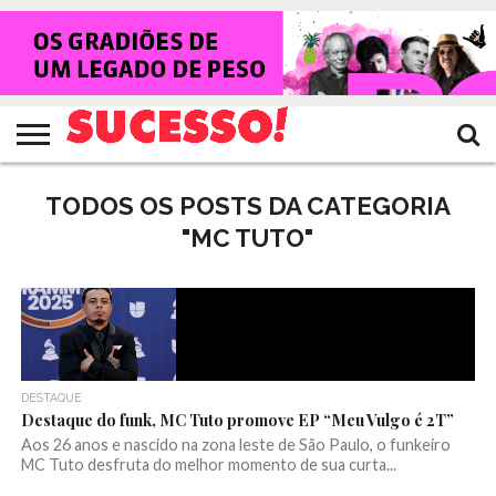
HOME
NOTÍCIAS
SHOWS
ENTREVISTAS
CLIQUES
RANKING
TV
REVISTA
CROWLEY
SUCESSO!
SUCESSO!
TODOS OS POSTS DA CATEGORIA
"MC TUTO"
DESTAQUE
Destaque do funk, MC Tuto promove EP “Meu Vulgo é 2T”
Aos 26 anos e nascido na zona leste de São Paulo, o funkeiro
MC Tuto desfruta do melhor momento de sua curta...