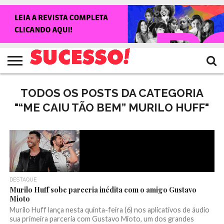
HOME
NOTÍCIAS
SHOWS
ENTREVISTAS
CLIQUES
RANKING
TV
REVISTA
CROWLEY
SUCESSO!
SUCESSO!
TODOS OS POSTS DA CATEGORIA
"“ME CAIU TÃO BEM” MURILO HUFF"
DESTAQUE
Murilo Huff sobe parceria inédita com o amigo Gustavo
Mioto
Murilo Huff lança nesta quinta-feira (6) nos aplicativos de áudio
sua primeira parceria com Gustavo Mioto, um dos grandes