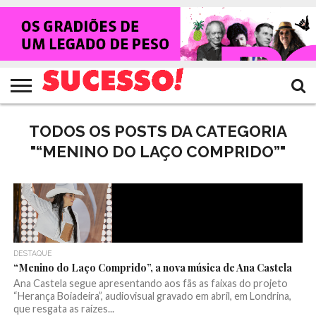
HOME
NOTÍCIAS
SHOWS
ENTREVISTAS
CLIQUES
RANKING
TV
REVISTA
CROWLEY
SUCESSO!
SUCESSO!
TODOS OS POSTS DA CATEGORIA
"“MENINO DO LAÇO COMPRIDO”"
DESTAQUE
“Menino do Laço Comprido”, a nova música de Ana Castela
Ana Castela segue apresentando aos fãs as faixas do projeto
“Herança Boiadeira”, audiovisual gravado em abril, em Londrina,
que resgata as raízes...