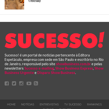
Oficial)
Sucesso! é um portal de notícias pertencente à Editora
Espetáculo, empresa com sede em São Paulo e escritório no Rio
de Janeiro, responsável pelo site
showbusiness.com.br
e pelas
newsletters
Sucesso e-mailing
,
Show Business Express
,
Show
Business Urgente
e
Disparo Show Business
.
HOME
NOTÍCIAS
ENTREVISTAS
TV SUCESSO
RANKINGS