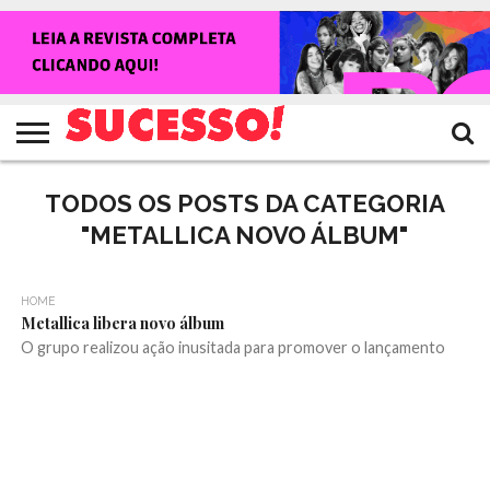
HOME
NOTÍCIAS
SHOWS
ENTREVISTAS
CLIQUES
RANKING
TV
REVISTA
CROWLEY
SUCESSO!
SUCESSO!
TODOS OS POSTS DA CATEGORIA
"METALLICA NOVO ÁLBUM"
HOME
Metallica libera novo álbum
O grupo realizou ação inusitada para promover o lançamento