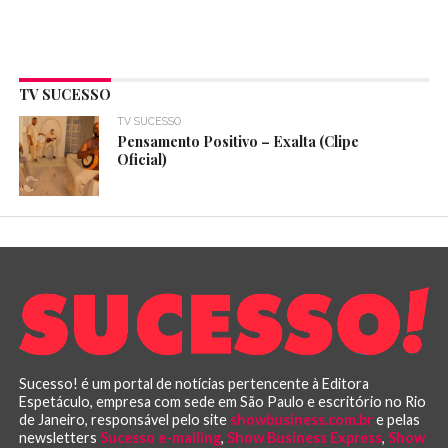
TV SUCESSO
TV SUCESSO
Pensamento Positivo – Exalta (Clipe
Oficial)
Sucesso! é um portal de notícias pertencente à Editora
Espetáculo, empresa com sede em São Paulo e escritório no Rio
de Janeiro, responsável pelo site
showbusiness.com.br
e pelas
newsletters
Sucesso e-mailing
,
Show Business Express
,
Show