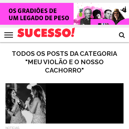
HOME
NOTÍCIAS
SHOWS
ENTREVISTAS
CLIQUES
RANKING
TV
REVISTA
CROWLEY
SUCESSO!
SUCESSO!
TODOS OS POSTS DA CATEGORIA
"MEU VIOLÃO E O NOSSO
CACHORRO"
NOTÍCIAS