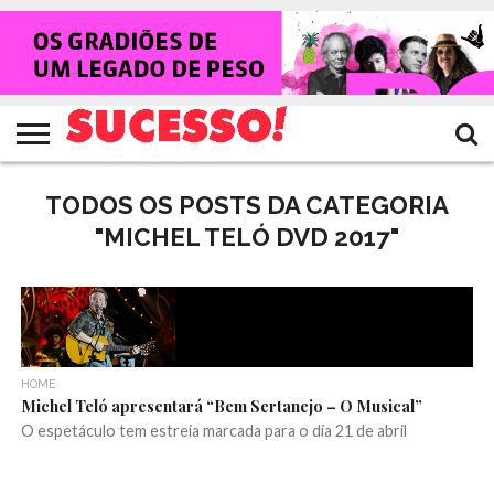
HOME
NOTÍCIAS
SHOWS
ENTREVISTAS
CLIQUES
RANKING
TV
REVISTA
CROWLEY
SUCESSO!
SUCESSO!
TODOS OS POSTS DA CATEGORIA
"MICHEL TELÓ DVD 2017"
HOME
Michel Teló apresentará “Bem Sertanejo – O Musical”
O espetáculo tem estreia marcada para o dia 21 de abril