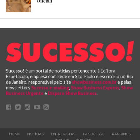
Oficial)
Sucesso! é um portal de notícias pertencente à Editora
Espetáculo, empresa com sede em São Paulo e escritório no Rio
de Janeiro, responsável pelo site
showbusiness.com.br
e pelas
newsletters
Sucesso e-mailing
,
Show Business Express
,
Show
Business Urgente
e
Disparo Show Business
.
HOME
NOTÍCIAS
ENTREVISTAS
TV SUCESSO
RANKINGS