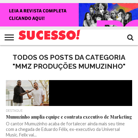
HOME
NOTÍCIAS
SHOWS
ENTREVISTAS
CLIQUES
RANKING
TV
REVISTA
CROWLEY
SUCESSO!
SUCESSO!
TODOS OS POSTS DA CATEGORIA
"MMZ PRODUÇÕES MUMUZINHO"
DESTAQUE
Mumuzinho amplia equipe e contrata executivo de Marketing
O cantor Mumuzinho acaba de fortalecer ainda mais seu time
com a chegada de Eduardo Félix, ex-executivo da Universal
Music. Felix vai...