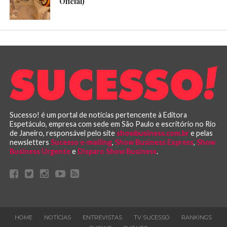
Oficial)
Sucesso! é um portal de notícias pertencente à Editora
Espetáculo, empresa com sede em São Paulo e escritório no Rio
de Janeiro, responsável pelo site
showbusiness.com.br
e pelas
newsletters
Sucesso e-mailing
,
Show Business Express
,
Show
Business Urgente
e
Disparo Show Business
.
HOME
NOTÍCIAS
ENTREVISTAS
TV SUCESSO
RANKINGS