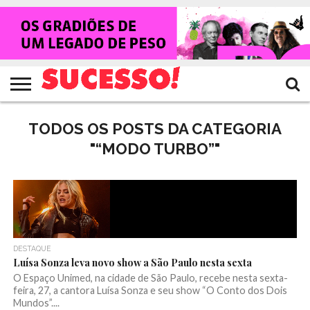
HOME
NOTÍCIAS
SHOWS
ENTREVISTAS
CLIQUES
RANKING
TV
REVISTA
CROWLEY
SUCESSO!
SUCESSO!
TODOS OS POSTS DA CATEGORIA
"“MODO TURBO”"
DESTAQUE
Luísa Sonza leva novo show a São Paulo nesta sexta
O Espaço Unimed, na cidade de São Paulo, recebe nesta sexta-
feira, 27, a cantora Luísa Sonza e seu show “O Conto dos Dois
Mundos”....