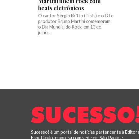
Martini unem rock com
beats eletrônicos
O cantor Sérgio Britto (Titãs) e o DJ e
produtor Bruno Martini comemoram
o Dia Mundial do Rock, em 13 de
julho,...
Sucesso! é um portal de notícias pertencente à Editor
Espetáculo, empresa com sede em São Paulo e