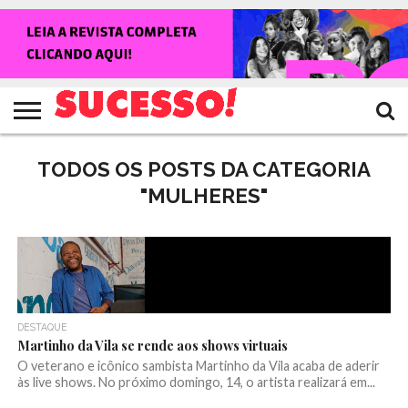
HOME
NOTÍCIAS
SHOWS
ENTREVISTAS
CLIQUES
RANKING
TV
REVISTA
CROWLEY
SUCESSO!
SUCESSO!
TODOS OS POSTS DA CATEGORIA
"MULHERES"
DESTAQUE
Martinho da Vila se rende aos shows virtuais
O veterano e icônico sambista Martinho da Vila acaba de aderir
às live shows. No próximo domingo, 14, o artista realizará em...