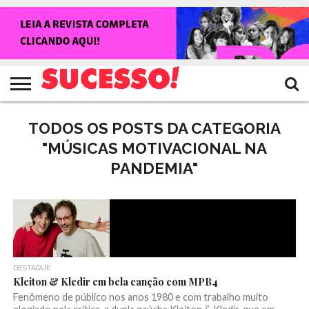
HOME
NOTÍCIAS
SHOWS
ENTREVISTAS
CLIQUES
RANKING
TV
REVISTA
CROWLEY
SUCESSO!
SUCESSO!
TODOS OS POSTS DA CATEGORIA
"MÚSICAS MOTIVACIONAL NA
PANDEMIA"
DESTAQUE
Kleiton & Kledir em bela canção com MPB4
Fenômeno de público nos anos 1980 e com trabalho muito