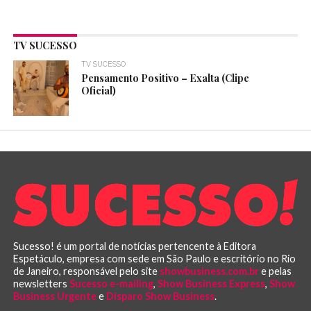
TV SUCESSO
TV SUCESSO
Pensamento Positivo – Exalta (Clipe
Oficial)
Sucesso! é um portal de notícias pertencente à Editora
Espetáculo, empresa com sede em São Paulo e escritório no Rio
de Janeiro, responsável pelo site
showbusiness.com.br
e pelas
newsletters
Sucesso e-mailing
,
Show Business Express
,
Show
Business Urgente
e
Disparo Show Business
.