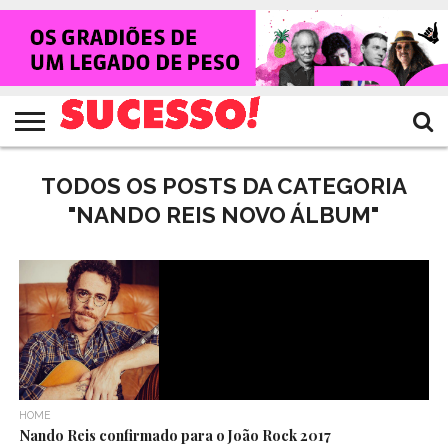
HOME
NOTÍCIAS
SHOWS
ENTREVISTAS
CLIQUES
RANKING
TV
REVISTA
CROWLEY
SUCESSO!
SUCESSO!
TODOS OS POSTS DA CATEGORIA
"NANDO REIS NOVO ÁLBUM"
HOME
Nando Reis confirmado para o João Rock 2017