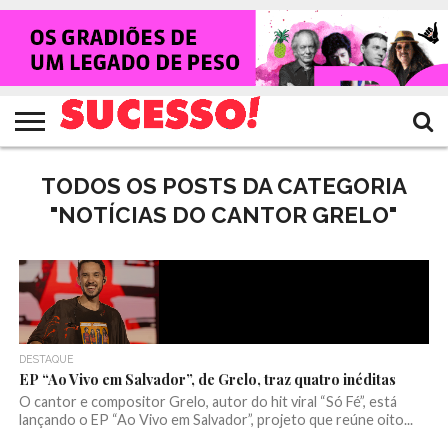
HOME
NOTÍCIAS
SHOWS
ENTREVISTAS
CLIQUES
RANKING
TV
REVISTA
CROWLEY
SUCESSO!
SUCESSO!
TODOS OS POSTS DA CATEGORIA
"NOTÍCIAS DO CANTOR GRELO"
DESTAQUE
EP “Ao Vivo em Salvador”, de Grelo, traz quatro inéditas
O cantor e compositor Grelo, autor do hit viral “Só Fé”, está
lançando o EP “Ao Vivo em Salvador”, projeto que reúne oito...