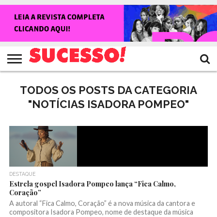
HOME
NOTÍCIAS
SHOWS
ENTREVISTAS
CLIQUES
RANKING
TV
REVISTA
CROWLEY
SUCESSO!
SUCESSO!
TODOS OS POSTS DA CATEGORIA
"NOTÍCIAS ISADORA POMPEO"
DESTAQUE
Estrela gospel Isadora Pompeo lança “Fica Calmo,
Coração”
A autoral “Fica Calmo, Coração” é a nova música da cantora e
compositora Isadora Pompeo, nome de destaque da música