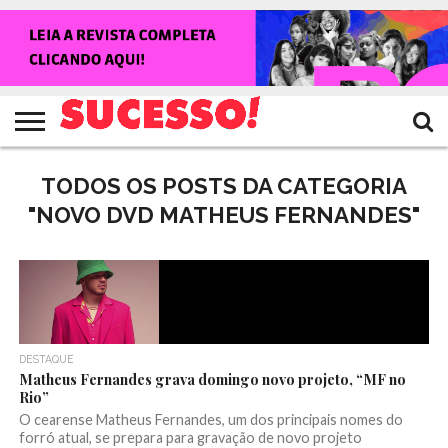
HOME
NOTÍCIAS
SHOWS
ENTREVISTAS
CLIQUES
RANKING
TV
REVISTA
CROWLEY
SUCESSO!
SUCESSO!
TODOS OS POSTS DA CATEGORIA
"NOVO DVD MATHEUS FERNANDES"
DESTAQUE
Matheus Fernandes grava domingo novo projeto, “MF no
Rio”
O cearense Matheus Fernandes, um dos principais nomes do
forró atual, se prepara para gravação de novo projeto