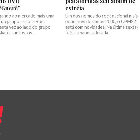
 do DVD
plataformas seu álbum de
êGuerê”
estréia
gando ao mercado mais uma
Um dos nomes do rock nacional mais
 do grupo carioca Bom
populares dos anos 2000, o CPM22
esta vez ao lado do grupo
está com novidades. Na última sexta-
katu. Juntos, os...
feira, a banda liderada...
a