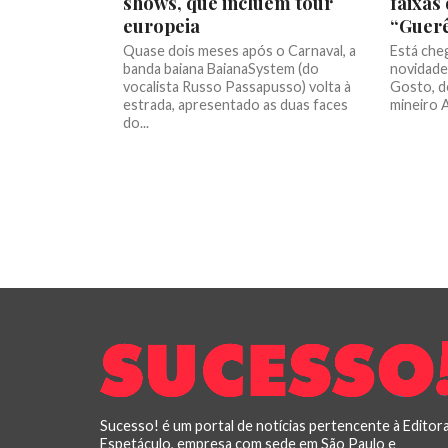
shows, que incluem tour
faixas
europeia
“Guer
Quase dois meses após o Carnaval, a
Está che
banda baiana BaianaSystem (do
novidade
vocalista Russo Passapusso) volta à
Gosto, d
estrada, apresentado as duas faces
mineiro A
do...
Sucesso! é um portal de notícias pertencente à Editor
Espetáculo, empresa com sede em São Paulo e