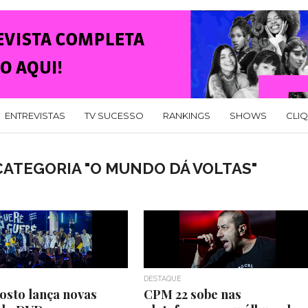
ENTREVISTAS
TV SUCESSO
RANKINGS
SHOWS
CLI
CATEGORIA "O MUNDO DÁ VOLTAS"
DESTAQUE
sto lança novas
CPM 22 sobe nas