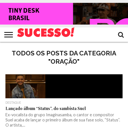
HOME
NOTÍCIAS
SHOWS
ENTREVISTAS
CLIQUES
RANKING
TV
REVISTA
CROWLEY
SUCESSO!
SUCESSO!
TODOS OS POSTS DA CATEGORIA
"ORAÇÃO"
DESTAQUE
Lançado álbum “Status”, do sambista Suel
Ex-vocalista do grupo Imaginasamba, o cantor e compositor
Suel acaba de lançar o primeiro álbum de sua fase solo, “Status”.
O artista,...