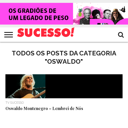
HOME
NOTÍCIAS
SHOWS
ENTREVISTAS
CLIQUES
RANKING
TV
REVISTA
CROWLEY
SUCESSO!
SUCESSO!
TODOS OS POSTS DA CATEGORIA
"OSWALDO"
TV SUCESSO
Oswaldo Montenegro – Lembrei de Nós