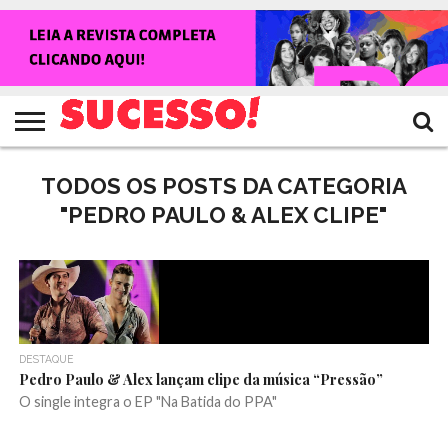
HOME
NOTÍCIAS
SHOWS
ENTREVISTAS
CLIQUES
RANKING
TV
REVISTA
CROWLEY
SUCESSO!
SUCESSO!
TODOS OS POSTS DA CATEGORIA
"PEDRO PAULO & ALEX CLIPE"
DESTAQUE
Pedro Paulo & Alex lançam clipe da música “Pressão”
O single integra o EP "Na Batida do PPA"