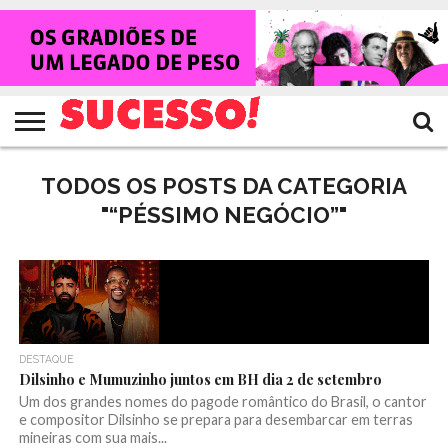
HOME
NOTÍCIAS
SHOWS
ENTREVISTAS
CLIQUES
RANKING
TV
REVISTA
CROWLEY
SUCESSO!
SUCESSO!
TODOS OS POSTS DA CATEGORIA
"“PÉSSIMO NEGÓCIO”"
DESTAQUE
Dilsinho e Mumuzinho juntos em BH dia 2 de setembro
Um dos grandes nomes do pagode romântico do Brasil, o cantor
e compositor Dilsinho se prepara para desembarcar em terras
mineiras com sua mais...