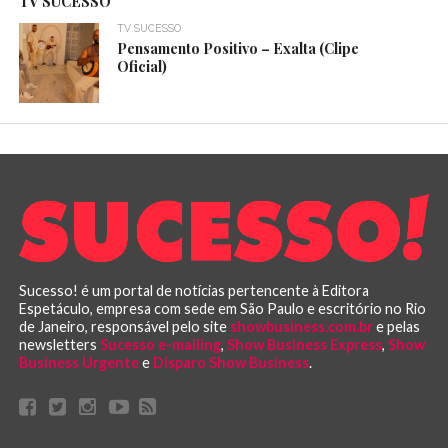
TV SUCESSO
TV SUCESSO
Pensamento Positivo – Exalta (Clipe
Oficial)
Sucesso! é um portal de notícias pertencente à Editora
Espetáculo, empresa com sede em São Paulo e escritório no Rio
de Janeiro, responsável pelo site
showbusiness.com.br
e pelas
newsletters
Sucesso e-mailing
,
Show Business Express
,
Show
Business Urgente
e
Disparo Show Business
.