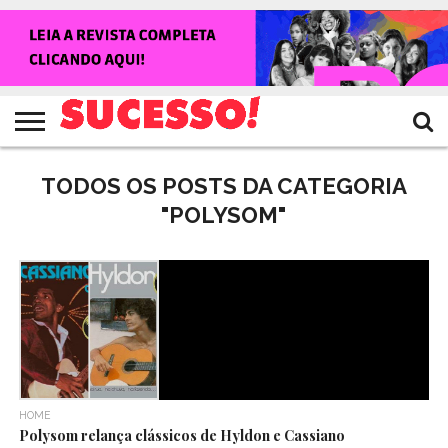
HOME
NOTÍCIAS
SHOWS
ENTREVISTAS
CLIQUES
RANKING
TV
REVISTA
CROWLEY
SUCESSO!
SUCESSO!
TODOS OS POSTS DA CATEGORIA
"POLYSOM"
HOME
Polysom relança clássicos de Hyldon e Cassiano