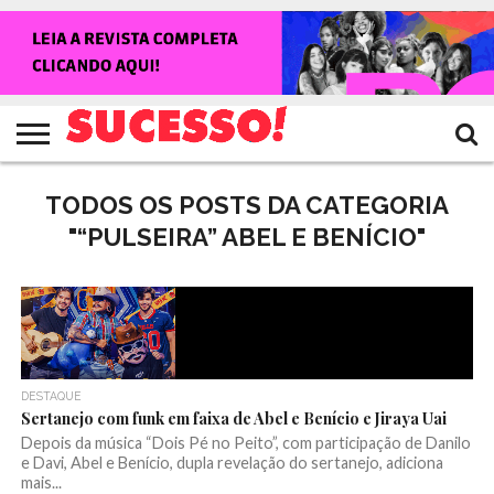
HOME
NOTÍCIAS
SHOWS
ENTREVISTAS
CLIQUES
RANKING
TV
REVISTA
CROWLEY
SUCESSO!
SUCESSO!
TODOS OS POSTS DA CATEGORIA
"“PULSEIRA” ABEL E BENÍCIO"
DESTAQUE
Sertanejo com funk em faixa de Abel e Benício e Jiraya Uai
Depois da música “Dois Pé no Peito”, com participação de Danilo
e Davi, Abel e Benício, dupla revelação do sertanejo, adiciona
mais...