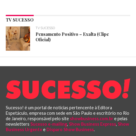
TV SUCESSO
TV SUCESSO
Pensamento Positivo – Exalta (Clipe
Oficial)
Sucesso! é um portal de notícias pertencente à Editora
Espetáculo, empresa com sede em São Paulo e escritório no Rio
de Janeiro, responsável pelo site
showbusiness.com.br
e pelas
newsletters
Sucesso e-mailing
,
Show Business Express
,
Show
Business Urgente
e
Disparo Show Business
.