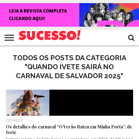
HOME
NOTÍCIAS
SHOWS
ENTREVISTAS
CLIQUES
RANKING
TV
REVISTA
CROWLEY
SUCESSO!
SUCESSO!
TODOS OS POSTS DA CATEGORIA
"QUANDO IVETE SAIRÁ NO
CARNAVAL DE SALVADOR 2025"
DESTAQUE
Os detalhes do carnaval “O Verão Bateu em Minha Porta”, de
Ivete