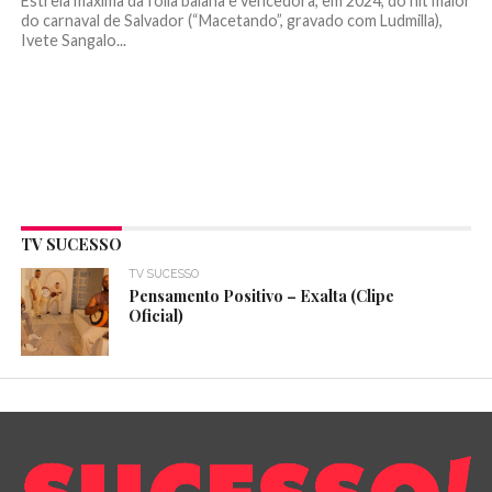
Estrela máxima da folia baiana e vencedora, em 2024, do hit maior
do carnaval de Salvador (“Macetando”, gravado com Ludmilla),
Ivete Sangalo...
TV SUCESSO
TV SUCESSO
Pensamento Positivo – Exalta (Clipe
Oficial)